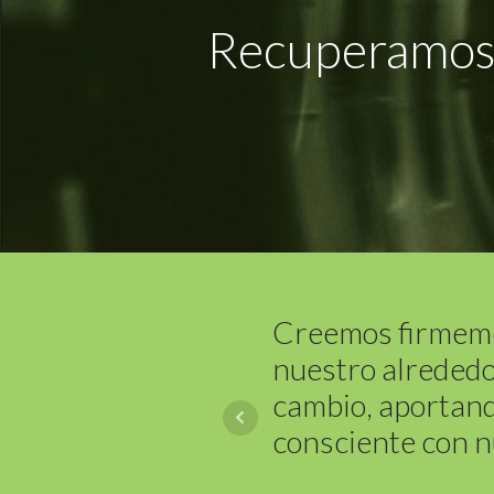
Recuperamos 
Creemos firmeme
nuestro alrededo
cambio, aportand
consciente con n